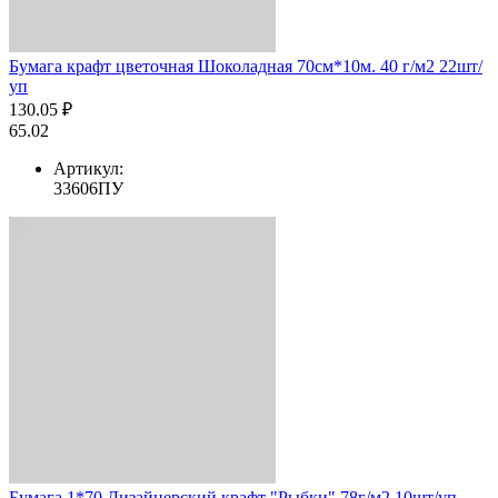
Бумага крафт цветочная Шоколадная 70см*10м. 40 г/м2 22шт/
уп
130.05 ₽
65.02
Артикул:
33606ПУ
Бумага 1*70 Дизайнерский крафт "Рыбки" 78г/м2 10шт/уп