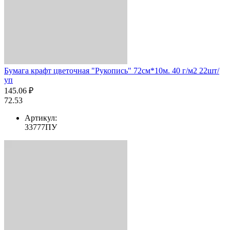
Бумага крафт цветочная "Рукопись" 72см*10м. 40 г/м2 22шт/
уп
145.06 ₽
72.53
Артикул:
33777ПУ