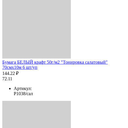
Бумага БЕЛЫЙ крафт 50г/м2 "Тонировка салатовый"
70смх10м 6 шт/уп
144.22 ₽
72.11
Артикул:
Р1038/сал