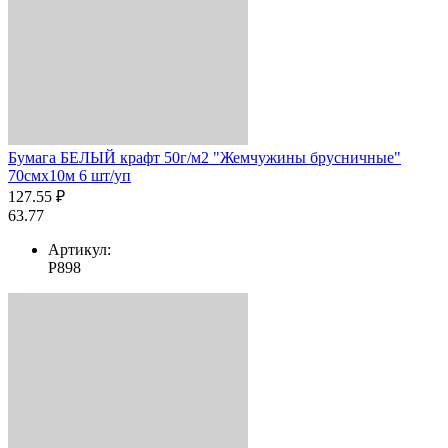
Бумага БЕЛЫЙ крафт 50г/м2 "Жемчужины брусничные"
70смх10м 6 шт/уп
127.55 ₽
63.77
Артикул:
Р898