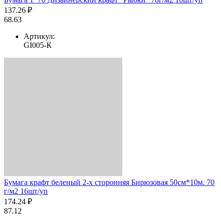
137.26 ₽
68.63
Артикул:
GI005-К
Бумага крафт беленый 2-х сторонняя Бирюзовая 50см*10м. 70
г/м2 16шт/уп
174.24 ₽
87.12