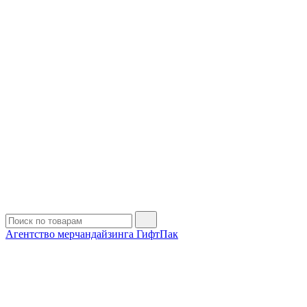
Агентство мерчандайзинга ГифтПак