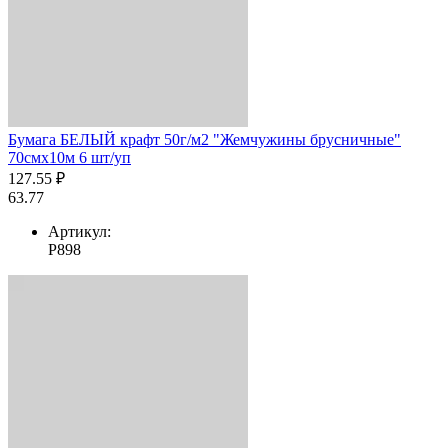
Бумага БЕЛЫЙ крафт 50г/м2 "Жемчужины брусничные"
70смх10м 6 шт/уп
127.55 ₽
63.77
Артикул:
Р898