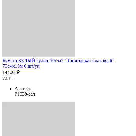
Бумага БЕЛЫЙ крафт 50г/м2 "Тонировка салатовый"
70смх10м 6 шт/уп
144.22 ₽
72.11
Артикул:
Р1038/сал