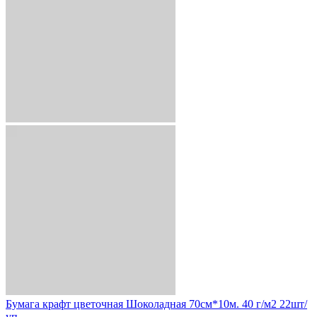
Бумага крафт цветочная Шоколадная 70см*10м. 40 г/м2 22шт/
уп