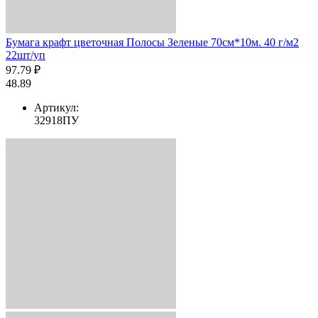
Бумага крафт цветочная Полосы Зеленые 70см*10м. 40 г/м2
22шт/уп
97.79 ₽
48.89
Артикул:
32918ПУ