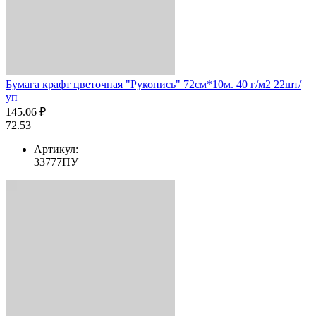
Бумага крафт цветочная "Рукопись" 72см*10м. 40 г/м2 22шт/
уп
145.06 ₽
72.53
Артикул:
33777ПУ