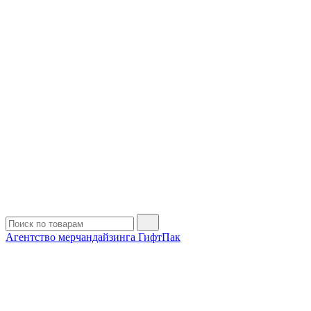
Агентство мерчандайзинга ГифтПак