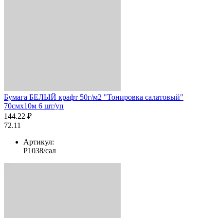
Бумага БЕЛЫЙ крафт 50г/м2 "Тонировка салатовый"
70смх10м 6 шт/уп
144.22 ₽
72.11
Артикул:
Р1038/сал