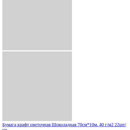
Бумага крафт цветочная Шоколадная 70см*10м. 40 г/м2 22шт/
уп