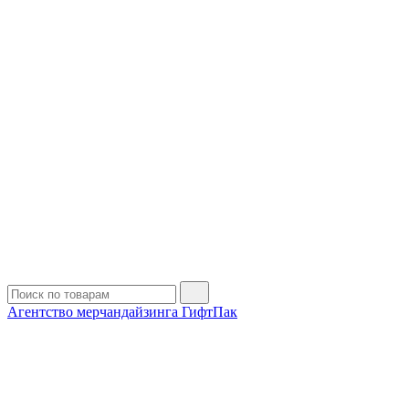
Агентство мерчандайзинга ГифтПак