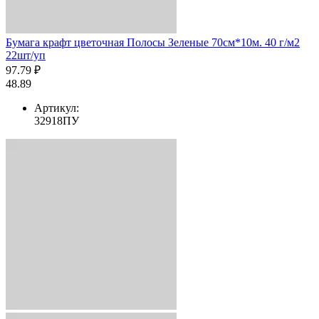
Бумага крафт цветочная Полосы Зеленые 70см*10м. 40 г/м2
22шт/уп
97.79 ₽
48.89
Артикул:
32918ПУ