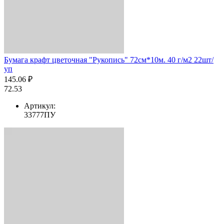
Бумага крафт цветочная "Рукопись" 72см*10м. 40 г/м2 22шт/
уп
145.06 ₽
72.53
Артикул:
33777ПУ