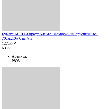
Бумага БЕЛЫЙ крафт 50г/м2 "Жемчужины брусничные"
70смх10м 6 шт/уп
127.55 ₽
63.77
Артикул:
Р898