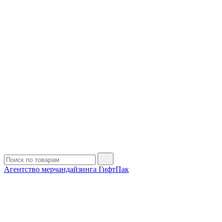
Агентство мерчандайзинга ГифтПак