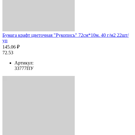
Бумага крафт цветочная "Рукопись" 72см*10м. 40 г/м2 22шт/
уп
145.06 ₽
72.53
Артикул:
33777ПУ