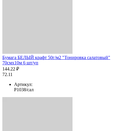
Бумага БЕЛЫЙ крафт 50г/м2 "Тонировка салатовый"
70смх10м 6 шт/уп
144.22 ₽
72.11
Артикул:
Р1038/сал