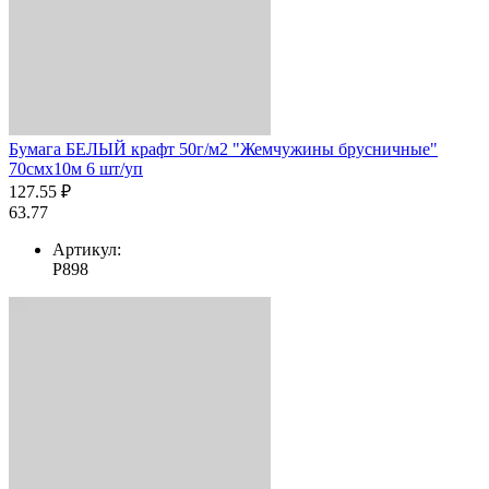
Бумага БЕЛЫЙ крафт 50г/м2 "Жемчужины брусничные"
70смх10м 6 шт/уп
127.55 ₽
63.77
Артикул:
Р898