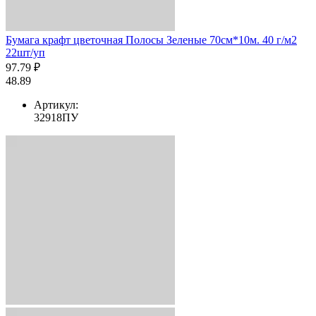
Бумага крафт цветочная Полосы Зеленые 70см*10м. 40 г/м2
22шт/уп
97.79 ₽
48.89
Артикул:
32918ПУ