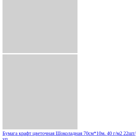
Бумага крафт цветочная Шоколадная 70см*10м. 40 г/м2 22шт/
уп