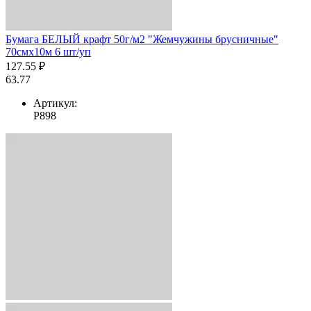
Бумага БЕЛЫЙ крафт 50г/м2 "Жемчужины брусничные"
70смх10м 6 шт/уп
127.55 ₽
63.77
Артикул:
Р898