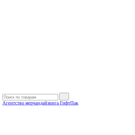
Агентство мерчандайзинга ГифтПак