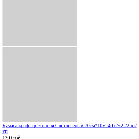
Бумага крафт цветочная Светлосерый 70см*10м. 40 г/м2 22шт/
уп
130.05 ₽