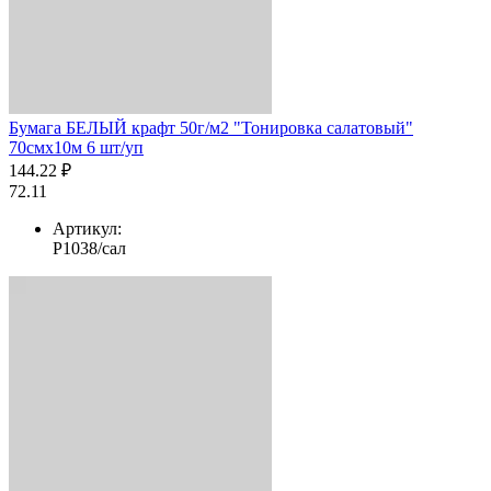
Бумага БЕЛЫЙ крафт 50г/м2 "Тонировка салатовый"
70смх10м 6 шт/уп
144.22 ₽
72.11
Артикул:
Р1038/сал