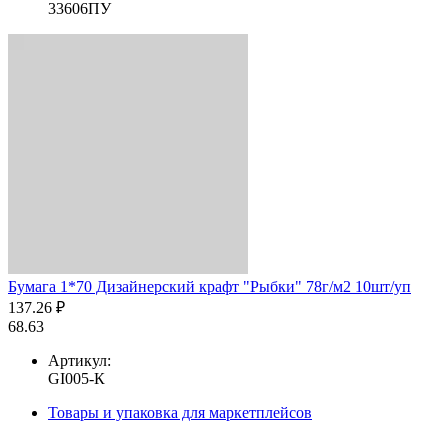
33606ПУ
Бумага 1*70 Дизайнерский крафт "Рыбки" 78г/м2 10шт/уп
137.26 ₽
68.63
Артикул:
GI005-К
Товары и упаковка для маркетплейсов