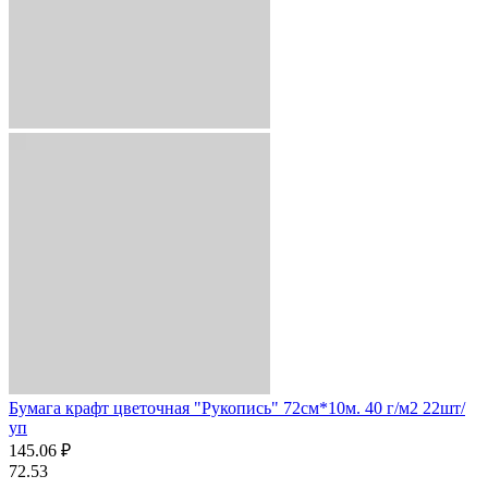
Бумага крафт цветочная "Рукопись" 72см*10м. 40 г/м2 22шт/
уп
145.06 ₽
72.53