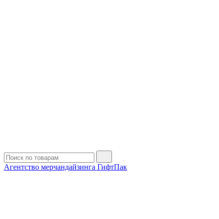
Агентство мерчандайзинга ГифтПак