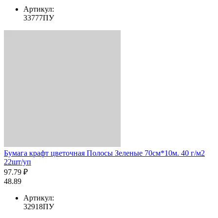
Артикул:
33777ПУ
Бумага крафт цветочная Полосы Зеленые 70см*10м. 40 г/м2
22шт/уп
97.79 ₽
48.89
Артикул:
32918ПУ