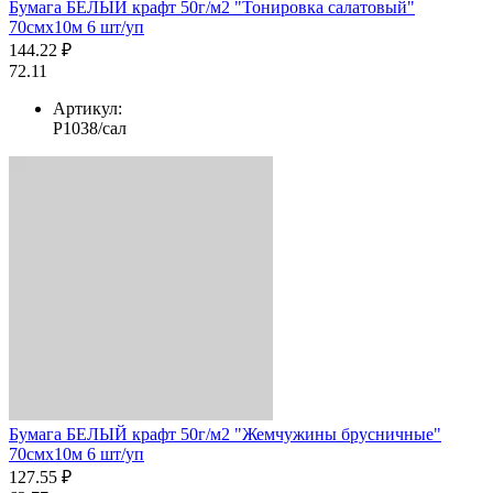
Бумага БЕЛЫЙ крафт 50г/м2 "Тонировка салатовый"
70смх10м 6 шт/уп
144.22 ₽
72.11
Артикул:
Р1038/сал
Бумага БЕЛЫЙ крафт 50г/м2 "Жемчужины брусничные"
70смх10м 6 шт/уп
127.55 ₽