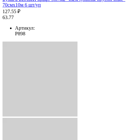
70смх10м 6 шт/уп
127.55 ₽
63.77
Артикул:
Р898