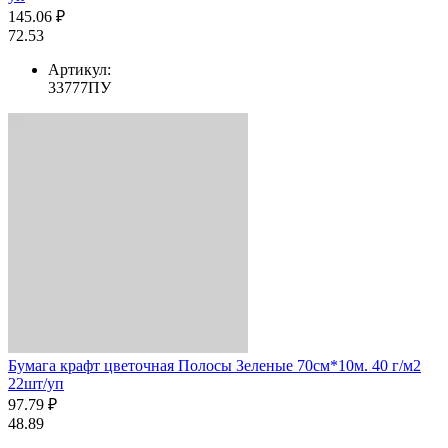
145.06 ₽
72.53
Артикул:
33777ПУ
Бумага крафт цветочная Полосы Зеленые 70см*10м. 40 г/м2
22шт/уп
97.79 ₽
48.89