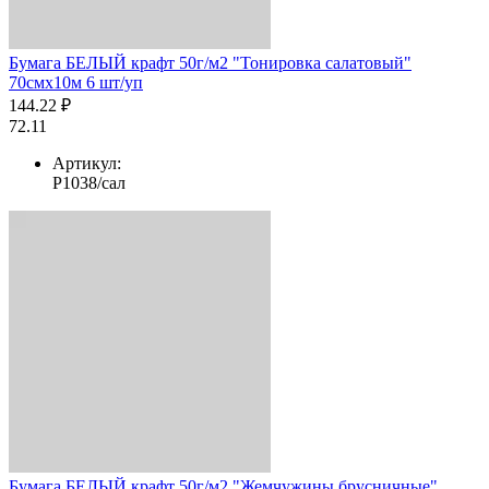
Бумага БЕЛЫЙ крафт 50г/м2 "Тонировка салатовый"
70смх10м 6 шт/уп
144.22 ₽
72.11
Артикул:
Р1038/сал
Бумага БЕЛЫЙ крафт 50г/м2 "Жемчужины брусничные"