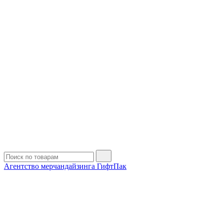
Агентство мерчандайзинга ГифтПак