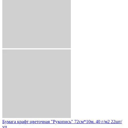
Бумага крафт цветочная "Рукопись" 72см*10м. 40 г/м2 22шт/
уп