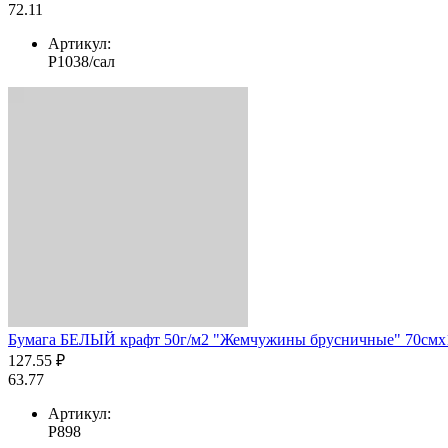
72.11
Артикул:
Р1038/сал
Бумага БЕЛЫЙ крафт 50г/м2 "Жемчужины брусничные" 70смх1
127.55 ₽
63.77
Артикул:
Р898