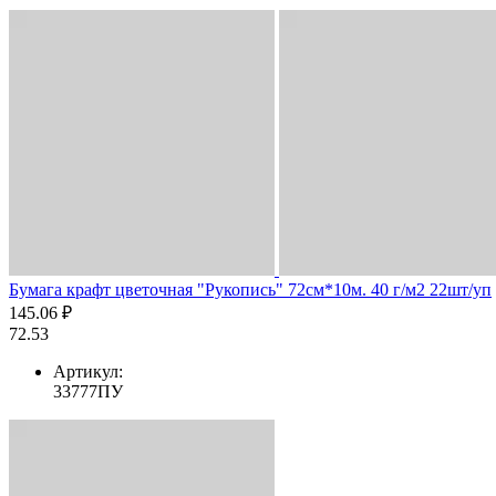
Бумага крафт цветочная "Рукопись" 72см*10м. 40 г/м2 22шт/уп
145.06 ₽
72.53
Артикул:
33777ПУ