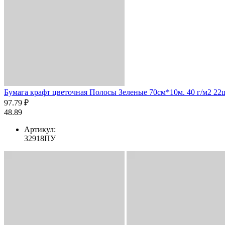
Бумага крафт цветочная Полосы Зеленые 70см*10м. 40 г/м2 22
97.79 ₽
48.89
Артикул:
32918ПУ