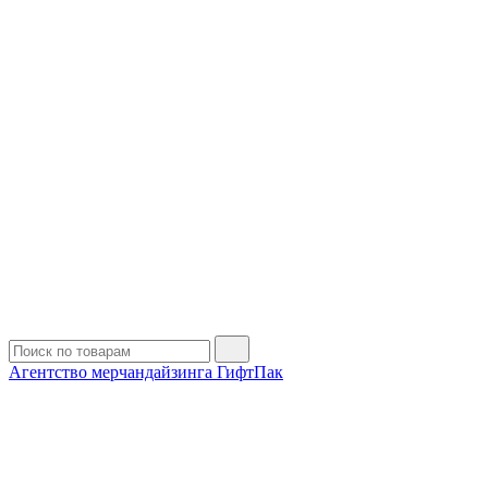
Агентство мерчандайзинга ГифтПак