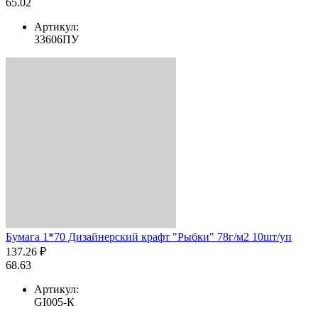
65.02
Артикул:
33606ПУ
Бумага 1*70 Дизайнерский крафт "Рыбки" 78г/м2 10шт/уп
137.26 ₽
68.63
Артикул:
GI005-К