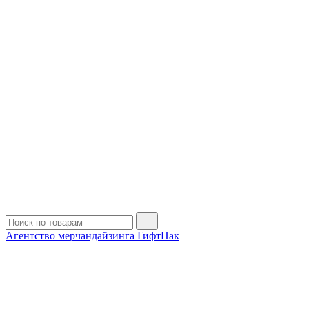
Агентство мерчандайзинга ГифтПак