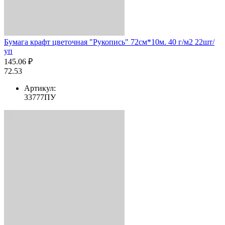
Бумага крафт цветочная "Рукопись" 72см*10м. 40 г/м2 22шт/
уп
145.06 ₽
72.53
Артикул:
33777ПУ