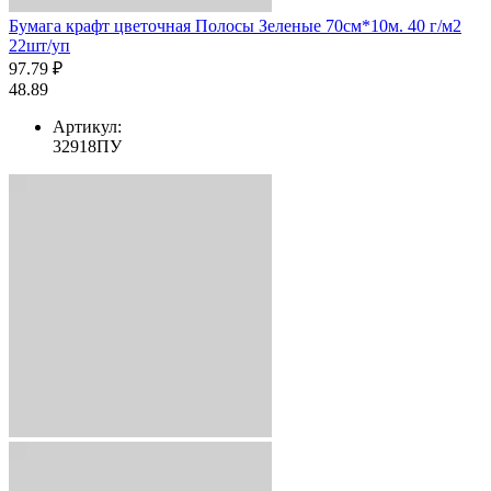
Бумага крафт цветочная Полосы Зеленые 70см*10м. 40 г/м2
22шт/уп
97.79 ₽
48.89
Артикул:
32918ПУ