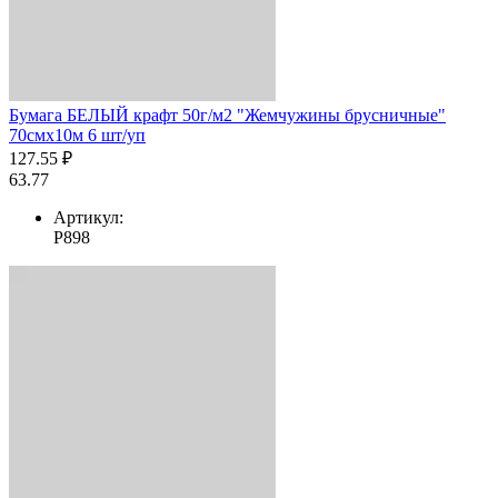
Бумага БЕЛЫЙ крафт 50г/м2 "Жемчужины брусничные"
70смх10м 6 шт/уп
127.55 ₽
63.77
Артикул:
Р898