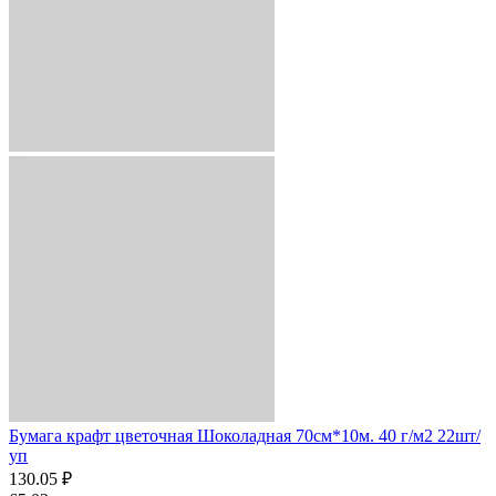
Бумага крафт цветочная Шоколадная 70см*10м. 40 г/м2 22шт/
уп
130.05 ₽