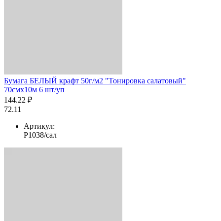
Бумага БЕЛЫЙ крафт 50г/м2 "Тонировка салатовый"
70смх10м 6 шт/уп
144.22 ₽
72.11
Артикул:
Р1038/сал