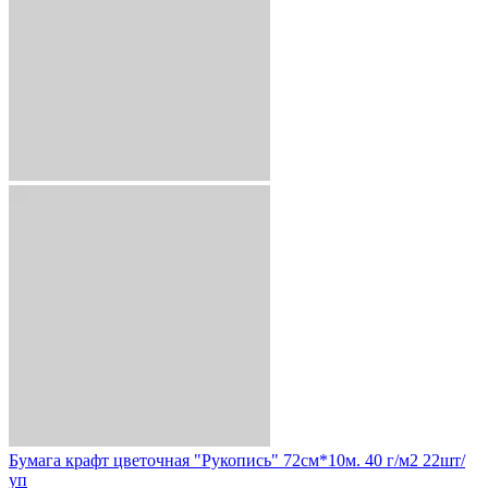
Бумага крафт цветочная "Рукопись" 72см*10м. 40 г/м2 22шт/
уп