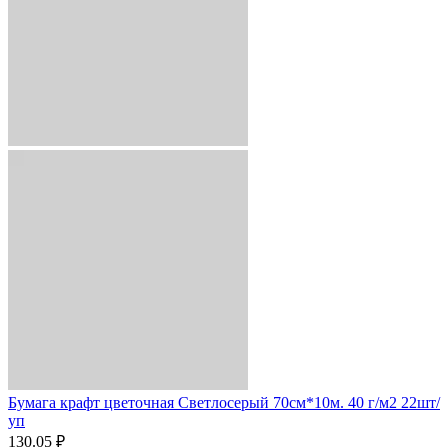
Бумага крафт цветочная Светлосерый 70см*10м. 40 г/м2 22шт/
уп
130.05 ₽