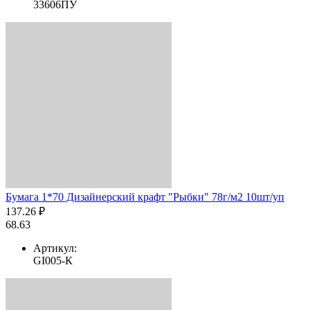
33606ПУ
Бумага 1*70 Дизайнерский крафт "Рыбки" 78г/м2 10шт/уп
137.26 ₽
68.63
Артикул:
GI005-К