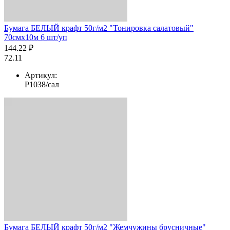
Бумага БЕЛЫЙ крафт 50г/м2 "Тонировка салатовый"
70смх10м 6 шт/уп
144.22 ₽
72.11
Артикул:
Р1038/сал
Бумага БЕЛЫЙ крафт 50г/м2 "Жемчужины брусничные"