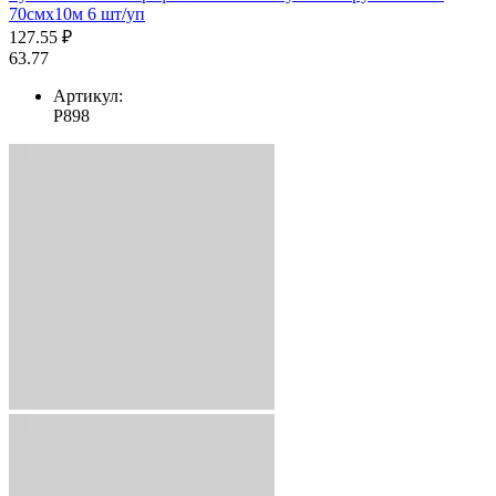
70смх10м 6 шт/уп
127.55 ₽
63.77
Артикул:
Р898