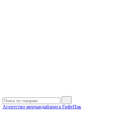
Агентство мерчандайзинга ГифтПак