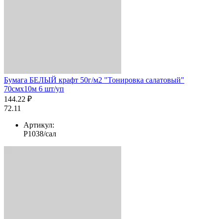
Бумага БЕЛЫЙ крафт 50г/м2 "Тонировка салатовый"
70смх10м 6 шт/уп
144.22 ₽
72.11
Артикул:
Р1038/сал