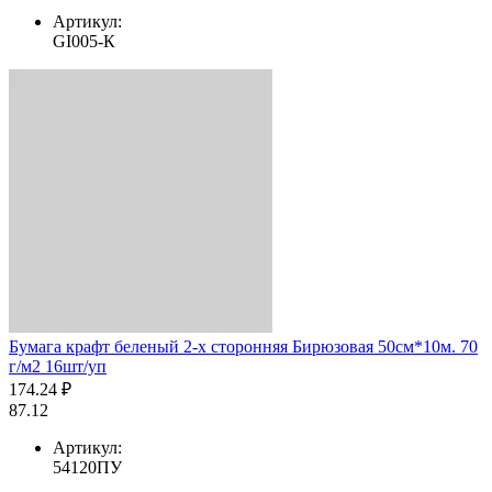
Артикул:
GI005-К
Бумага крафт беленый 2-х сторонняя Бирюзовая 50см*10м. 70
г/м2 16шт/уп
174.24 ₽
87.12
Артикул:
54120ПУ