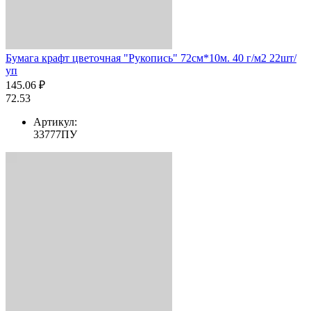
Бумага крафт цветочная "Рукопись" 72см*10м. 40 г/м2 22шт/
уп
145.06 ₽
72.53
Артикул:
33777ПУ