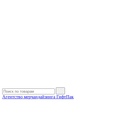
Агентство мерчандайзинга ГифтПак