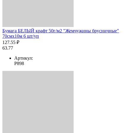
Бумага БЕЛЫЙ крафт 50г/м2 "Жемчужины брусничные"
70смх10м 6 шт/уп
127.55 ₽
63.77
Артикул:
Р898