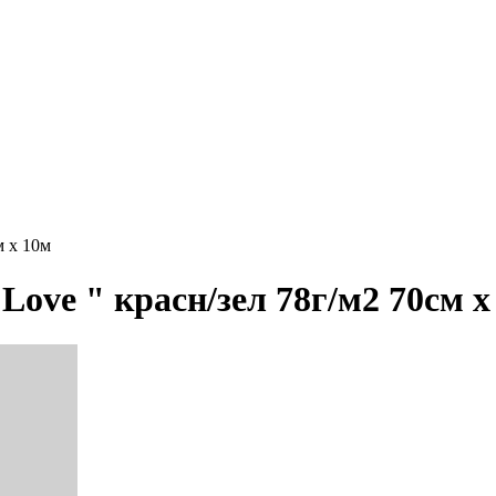
м х 10м
ove " красн/зел 78г/м2 70см х