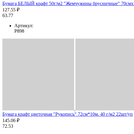
Бумага БЕЛЫЙ крафт 50г/м2 "Жемчужины брусничные" 70смх1
127.55 ₽
63.77
Артикул:
Р898
Бумага крафт цветочная "Рукопись" 72см*10м. 40 г/м2 22шт/уп
145.06 ₽
72.53