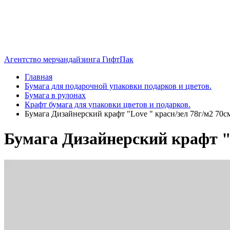
Агентство мерчандайзинга ГифтПак
Главная
Бумага для подарочной упаковки подарков и цветов.
Бумага в рулонах
Крафт бумага для упаковки цветов и подарков.
Бумага Дизайнерский крафт "Love " красн/зел 78г/м2 70с
Бумага Дизайнерский крафт "L