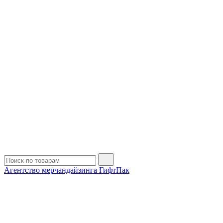
Агентство мерчандайзинга ГифтПак