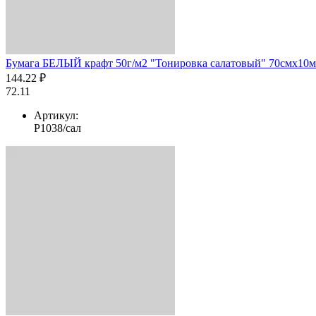
Бумага БЕЛЫЙ крафт 50г/м2 "Тонировка салатовый" 70смх10м
144.22 ₽
72.11
Артикул:
Р1038/сал