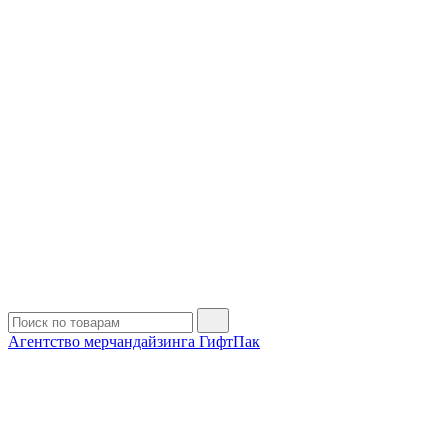
Агентство мерчандайзинга ГифтПак