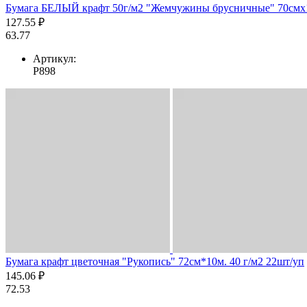
Бумага БЕЛЫЙ крафт 50г/м2 "Жемчужины брусничные" 70смх1
127.55 ₽
63.77
Артикул:
Р898
Бумага крафт цветочная "Рукопись" 72см*10м. 40 г/м2 22шт/уп
145.06 ₽
72.53