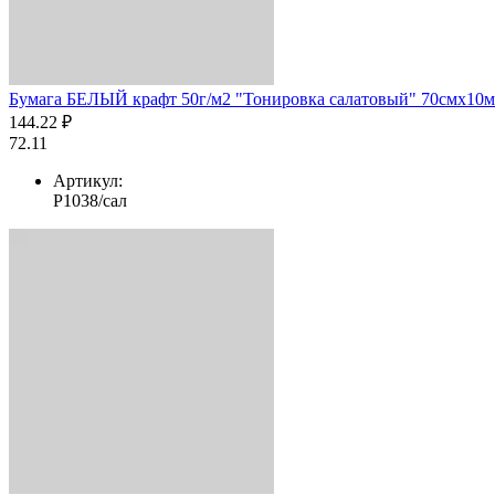
Бумага БЕЛЫЙ крафт 50г/м2 "Тонировка салатовый" 70смх10м
144.22 ₽
72.11
Артикул:
Р1038/сал