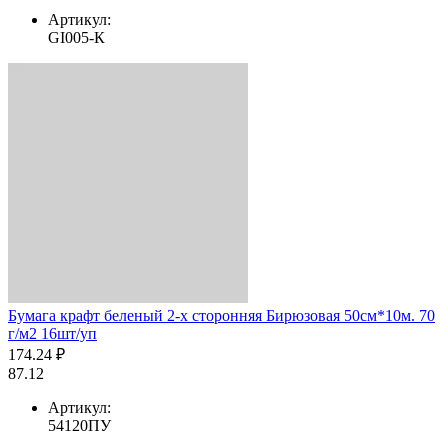
Артикул:
GI005-К
Бумага крафт беленый 2-х сторонняя Бирюзовая 50см*10м. 70
г/м2 16шт/уп
174.24 ₽
87.12
Артикул:
54120ПУ