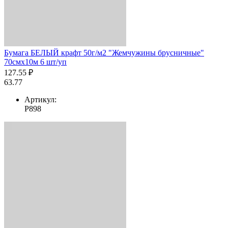
Бумага БЕЛЫЙ крафт 50г/м2 "Жемчужины брусничные"
70смх10м 6 шт/уп
127.55 ₽
63.77
Артикул:
Р898