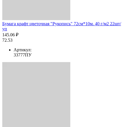
Бумага крафт цветочная "Рукопись" 72см*10м. 40 г/м2 22шт/
уп
145.06 ₽
72.53
Артикул:
33777ПУ