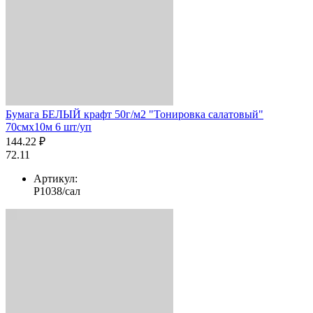
Бумага БЕЛЫЙ крафт 50г/м2 "Тонировка салатовый"
70смх10м 6 шт/уп
144.22 ₽
72.11
Артикул:
Р1038/сал