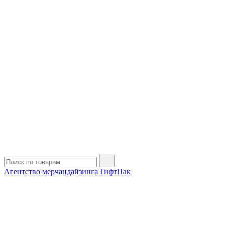
Агентство мерчандайзинга ГифтПак