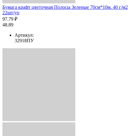
Бумага крафт цветочная Полосы Зеленые 70см*10м. 40 г/м2
22шт/уп
97.79 ₽
48.89
Артикул:
32918ПУ