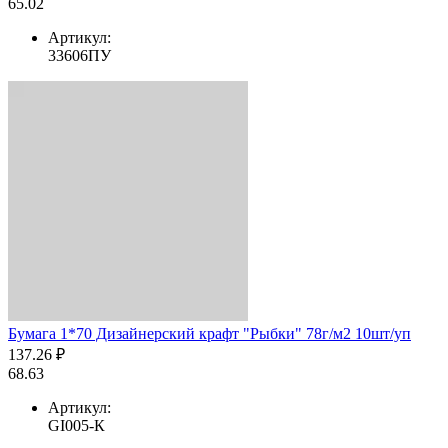
65.02
Артикул:
33606ПУ
Бумага 1*70 Дизайнерский крафт "Рыбки" 78г/м2 10шт/уп
137.26 ₽
68.63
Артикул:
GI005-К