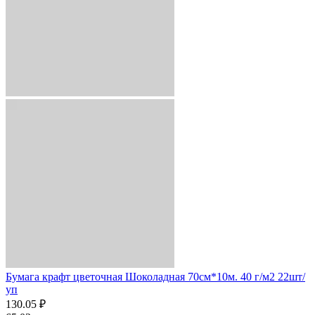
Бумага крафт цветочная Шоколадная 70см*10м. 40 г/м2 22шт/
уп
130.05 ₽