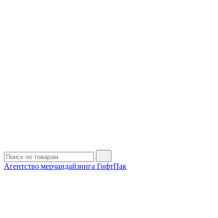
Агентство мерчандайзинга ГифтПак