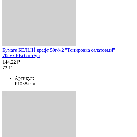
Бумага БЕЛЫЙ крафт 50г/м2 "Тонировка салатовый"
70смх10м 6 шт/уп
144.22 ₽
72.11
Артикул:
Р1038/сал