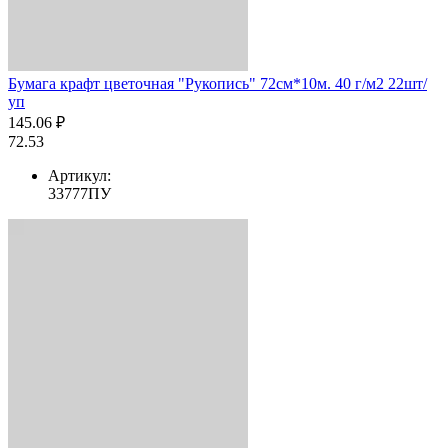
Бумага крафт цветочная "Рукопись" 72см*10м. 40 г/м2 22шт/
уп
145.06 ₽
72.53
Артикул:
33777ПУ