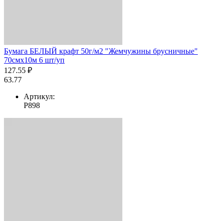
Бумага БЕЛЫЙ крафт 50г/м2 "Жемчужины брусничные"
70смх10м 6 шт/уп
127.55 ₽
63.77
Артикул:
Р898