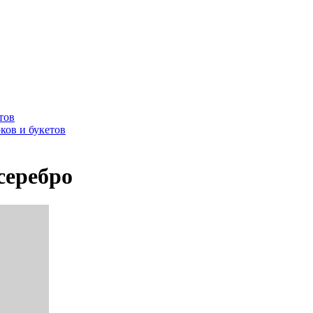
тов
ков и букетов
серебро