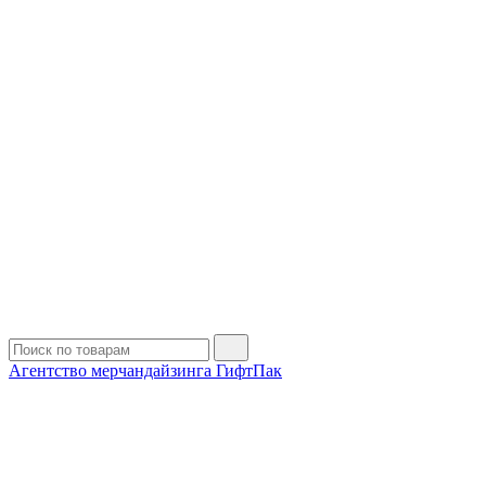
Агентство мерчандайзинга ГифтПак