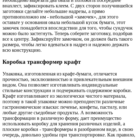
Необходимо вырезать два овала и положить посередине
внахлест, зафиксировать клеем. С двух сторон получившейся
заготовки сделайте небольшие надрезы, а прямо
противоположно им - небольшой «замочек», для этого
оставьте у основания овала небольшой кусок бумаги, этот
замочек понадобится впоследствии для того, чтобы сундучок
можно было застегнуть. Теперь соберите заготовку, подобрав
все к центру. Зафиксируйте замочком, он должен быть такого
размера, чтобы легко вдеваться в надрез и надежно держать
всю конструкцию.
Коробка трансформер крафт
Упаковка, изготовленная из крафт-бумаги, отличается
прочностью, эксклюзивностью и привлекательным внешним
видом. Она позволяет изготавливать индивидуальные
стильные конструкции и подчеркивать содержимое коробки.
Крафт изготавливают из экологически чистого материала,
поэтому в такой упаковке можно преподнести различные
гастрономические изыски: печенье, конфеты, пастилу, или
любые другие съедобные продукты. А возможность
трансформации в различную форму, дает преимущество
использовать коробку для хранения различных изделий, а
плоские коробки - трансформеры в разобранном виде, в свою
очередь, довольно удобны при транспортировке. Как правило,