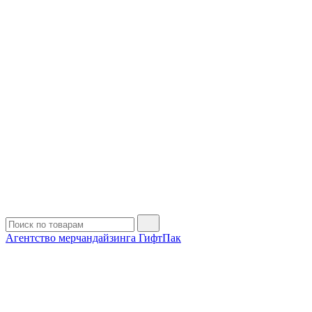
Агентство мерчандайзинга ГифтПак