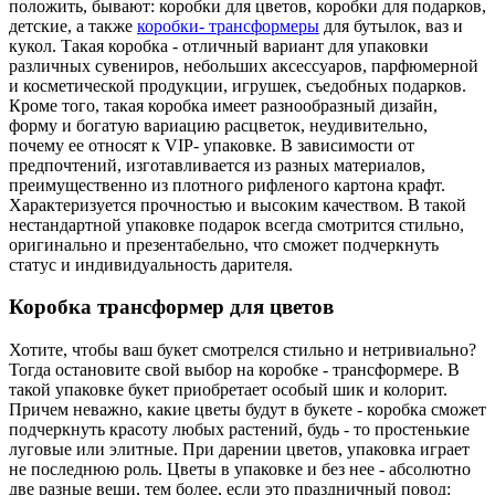
положить, бывают: коробки для цветов, коробки для подарков,
детские, а также
коробки- трансформеры
для бутылок, ваз и
кукол. Такая коробка - отличный вариант для упаковки
различных сувениров, небольших аксессуаров, парфюмерной
и косметической продукции, игрушек, съедобных подарков.
Кроме того, такая коробка имеет разнообразный дизайн,
форму и богатую вариацию расцветок, неудивительно,
почему ее относят к VIP- упаковке. В зависимости от
предпочтений, изготавливается из разных материалов,
преимущественно из плотного рифленого картона крафт.
Характеризуется прочностью и высоким качеством. В такой
нестандартной упаковке подарок всегда смотрится стильно,
оригинально и презентабельно, что сможет подчеркнуть
статус и индивидуальность дарителя.
Коробка трансформер для цветов
Хотите, чтобы ваш букет смотрелся стильно и нетривиально?
Тогда остановите свой выбор на коробке - трансформере. В
такой упаковке букет приобретает особый шик и колорит.
Причем неважно, какие цветы будут в букете - коробка сможет
подчеркнуть красоту любых растений, будь - то простенькие
луговые или элитные. При дарении цветов, упаковка играет
не последнюю роль. Цветы в упаковке и без нее - абсолютно
две разные вещи, тем более, если это праздничный повод: