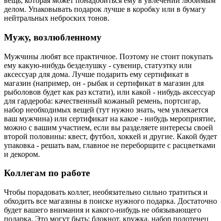
вещь, которая может понадобиться ему в увлечении любимым
делом. Упаковывать подарок лучше в коробку или в бумагу
нейтральных неброских тонов.
Мужу, возлюбленному
Мужчины любят все практичное. Поэтому не стоит покупать
ему какую-нибудь безделушку - сувенир, статуэтку или
аксессуар для дома. Лучше подарить ему сертификат в
магазин (например, он - рыбак и сертификат в магазин для
рыболовов будет как раз кстати), или какой - нибудь аксессуар
для гардероба: качественный кожаный ремень, портсигар,
набор необходимых вещей (тут нужно знать, чем увлекается
ваш мужчина) или сертификат на какое - нибудь мероприятие,
можно с вашим участием, если вы разделяете интересы своей
второй половины: квест, футбол, хоккей и другие. Какой будет
упаковка - решать вам, главное не переборщите с расцветками
и декором.
Коллегам по работе
Чтобы порадовать коллег, необязательно сильно тратиться и
обходить все магазины в поиске нужного подарка. Достаточно
будет вашего внимания и какого-нибудь не обязывающего
подарка. Это могут быть: блокнот, кружка, набор полотенец