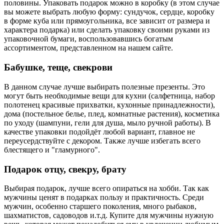
половины. Упаковать подарок можно в коробку (в этом случае
вы можете выбрать любую форму: сундучок, сердце, коробку
в форме куба или прямоугольника, все зависит от размера и
характера подарка) или сделать упаковку своими руками из
упаковочной бумаги, воспользовавшись богатым
ассортиментом, представленном на нашем сайте.
Бабушке, теще, свекрови
В данном случае лучше выбирать полезные презенты. Это
могут быть необходимые вещи для кухни (салфетница, набор
полотенец красивые прихватки, кухонные принадлежности),
дома (постельное белье, плед, комнатные растения), косметика
по уходу (шампуни, гели для душа, мыло ручной работы). В
качестве упаковки подойдёт любой вариант, главное не
переусердствуйте с декором. Также лучше избегать всего
блестящего и "гламурного".
Подарок отцу, свекру, брату
Выбирая подарок, лучше всего опираться на хобби. Так как
мужчины ценят в подарках пользу и практичность. Среди
мужчин, особенно старшего поколения, много рыбаков,
шахматистов, садоводов и.т.д. Купите для мужчины нужную