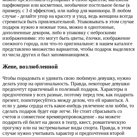
парфюмерии или косметики, необычное постельное белье (к
примеру, с 3 d эффектом), или набор для маникюра. В любом
случае - делайте упор на красоту и уход, ведь женщина всегда
стремиться быть привлекательной. Упаковывать в этом случае
подарок нужно в нежные тона, можно в однотонные,
дополненные декором, либо в упаковку с неброскими
изображениями: это могут быть цветы, ёлочки, изображение
снежного города, или что-то оригинальное: в нашем каталоге
представлено множество вариантов, чтобы подарок выделялся
из числа других и был запоминающимся.
Жене, возлюбленной
Чтобы порадовать и удивить свою любимую девушку, нужно
делать упор на оригинальность. Правда, некоторые девушки
предпочтут практичный и полезный подарок. Характеры и
предпочтения у всех разные, поэтому перед тем, как подарить
презент, поинтересуйтесь между делом, что ей нравиться. А
если у дамы сердца есть какое-нибудь увлечение или хобби, то
сделать подарок будет еще легче. Не стоит сбрасывать со
счетов и совместное времяпрепровождение - вы можете
подарить ей билет на двоих в театр, квест, романтическую
прогулку или на экстремальные виды спорта. Правда, в этом
случае нужно учитывать характер и предпочтения второй