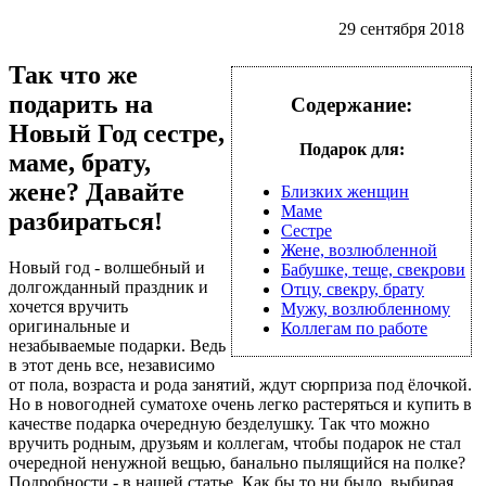
29 сентября 2018
Так что же
подарить на
Содержание:
Новый Год сестре,
Подарок для:
маме, брату,
жене? Давайте
Близких женщин
Маме
разбираться!
Сестре
Жене, возлюбленной
Новый год - волшебный и
Бабушке, теще, свекрови
долгожданный праздник и
Отцу, свекру, брату
хочется вручить
Мужу, возлюбленному
оригинальные и
Коллегам по работе
незабываемые подарки. Ведь
в этот день все, независимо
от пола, возраста и рода занятий, ждут сюрприза под ёлочкой.
Но в новогодней суматохе очень легко растеряться и купить в
качестве подарка очередную безделушку. Так что можно
вручить родным, друзьям и коллегам, чтобы подарок не стал
очередной ненужной вещью, банально пылящийся на полке?
Подробности - в нашей статье. Как бы то ни было, выбирая