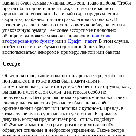
вариант будет самым лучшим, ведь есть право выбора. Чтобы
презент был вдвойне приятным, его нужно красиво и
оригинально упаковать. В Новый год, в предвкушении
сюрприза, особенно приятно разворачивать подарок. В
качестве упаковки можно использовать коробку, пакет или
упаковочную бумагу. Тем более ассортимент довольно
обширен: вы можете упаковать подарок в
полисилк
,
в
гофрированную бумагу
или в
Крафт - пакет.
В этом случае,
особенно если цвет бумаги однотонный, не забудьте
воспользоваться декором: к примеру, лентой или бантом.
Сестре
Обычно вопрос, какой подарок подарить сестре, чтобы он
понравился и в то же время был практичным и
запоминающимся, ставит в тупик. Особенно это трудно, когда
вы давно имеете свои семьи, а интересы особо не
пересекаются. Беспроигрышным вариантом подарка станут
ювелирные украшения (это могут быть пара серёг,
оригинальный браслет или цепочка с кулоном). Правда, в
этом случае нужно учитывать вкус и стиль. К примеру,
девушке, которая предпочитает рок - стиль, подойдут
объёмные и заметные серьги, романтичную же особу
обрадуют стильные и неброские украшения. Также сестре
можно презентовать сертификат в салон красоты, магазины