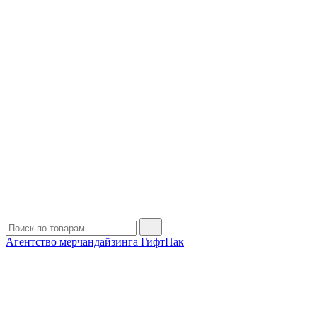
Агентство мерчандайзинга ГифтПак