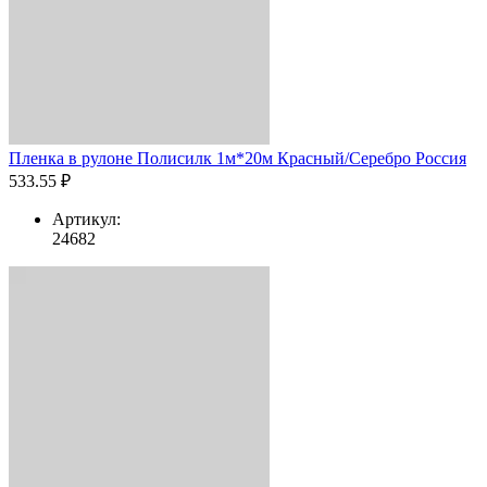
Пленка в рулоне Полисилк 1м*20м Красный/Серебро Россия
533.55 ₽
Артикул:
24682