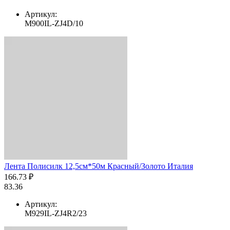
Артикул:
M900IL-ZJ4D/10
Лента Полисилк 12,5см*50м Красный/Золото Италия
166.73 ₽
83.36
Артикул:
M929IL-ZJ4R2/23