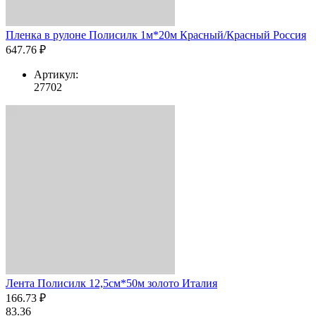
Пленка в рулоне Полисилк 1м*20м Красный/Красный Россия
647.76 ₽
Артикул:
27702
Лента Полисилк 12,5см*50м золото Италия
166.73 ₽
83.36