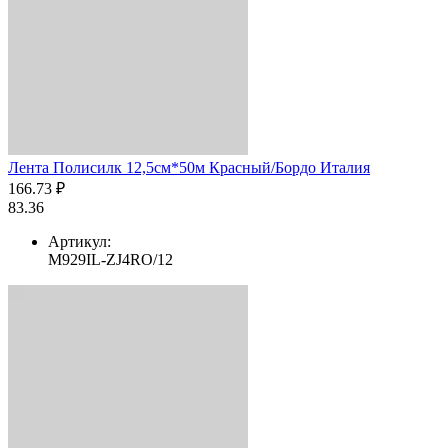
Лента Полисилк 12,5см*50м Красный/Бордо Италия
166.73 ₽
83.36
Артикул:
M929IL-ZJ4RO/12