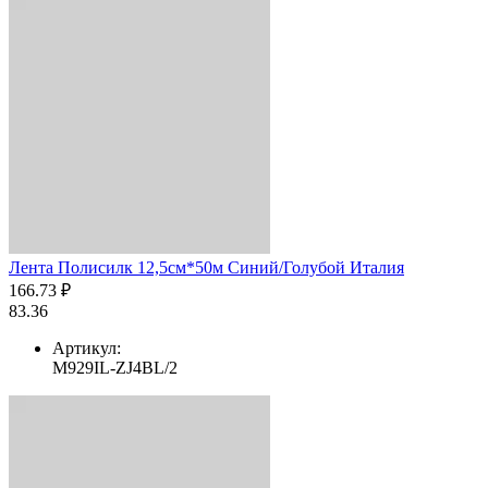
Лента Полисилк 12,5см*50м Синий/Голубой Италия
166.73 ₽
83.36
Артикул:
M929IL-ZJ4BL/2