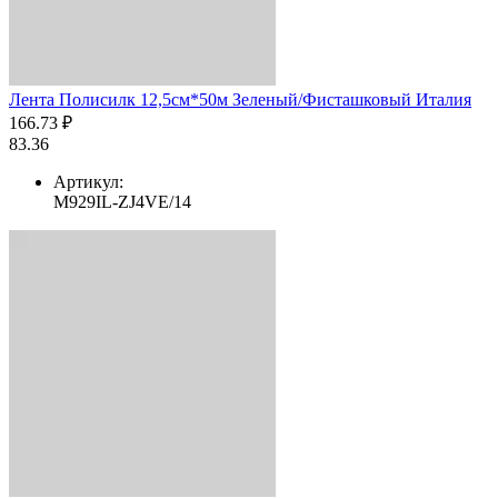
Лента Полисилк 12,5см*50м Зеленый/Фисташковый Италия
166.73 ₽
83.36
Артикул:
M929IL-ZJ4VE/14