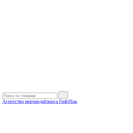
Агентство мерчандайзинга ГифтПак