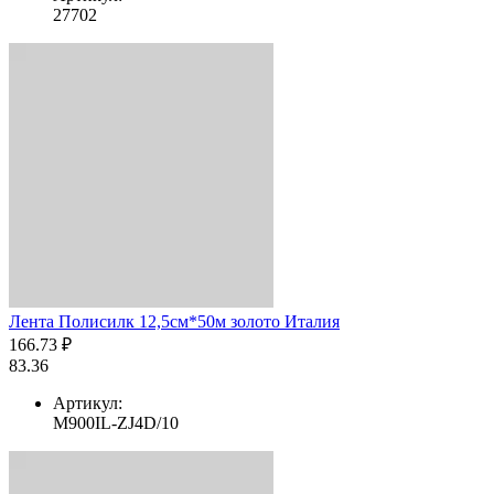
27702
Лента Полисилк 12,5см*50м золото Италия
166.73 ₽
83.36
Артикул:
M900IL-ZJ4D/10