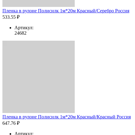
Пленка в рулоне Полисилк 1м*20м Красный/Серебро Россия
533.55 ₽
Артикул:
24682
Пленка в рулоне Полисилк 1м*20м Красный/Красный Россия
647.76 ₽
Артикул: