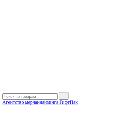
Агентство мерчандайзинга ГифтПак