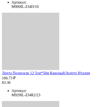
Артикул:
M900IL-ZJ4D/10
Лента Полисилк 12,5см*50м Красный/Золото Италия
166.73 ₽
83.36
Артикул:
M929IL-ZJ4R2/23