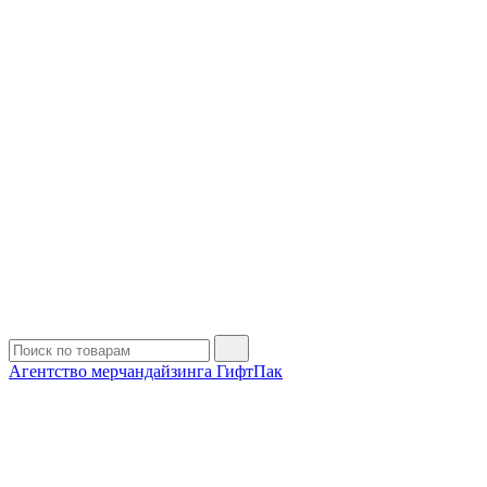
Агентство мерчандайзинга ГифтПак