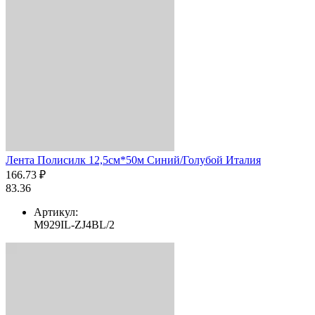
Лента Полисилк 12,5см*50м Синий/Голубой Италия
166.73 ₽
83.36
Артикул:
M929IL-ZJ4BL/2