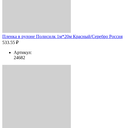
Пленка в рулоне Полисилк 1м*20м Красный/Серебро Россия
533.55 ₽
Артикул:
24682