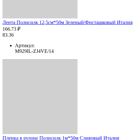
Лента Полисилк 12,5см*50м Зеленый/Фисташковый Италия
166.73 ₽
83.36
Артикул:
M929IL-ZJ4VE/14
Пленка в рулоне Полисилк 1м*50м Сливовый Италия