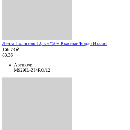
Лента Полисилк 12,5см*50м Красный/Бордо Италия
166.73 ₽
83.36
Артикул:
M929IL-ZJ4RO/12