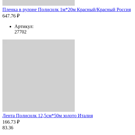
Пленка в рулоне Полисилк 1м*20м Красный/Красный Россия
647.76 ₽
Артикул:
27702
Лента Полисилк 12,5см*50м золото Италия
166.73 ₽
83.36