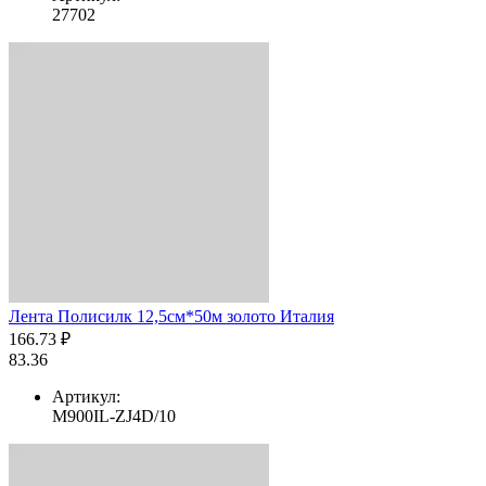
27702
Лента Полисилк 12,5см*50м золото Италия
166.73 ₽
83.36
Артикул:
M900IL-ZJ4D/10