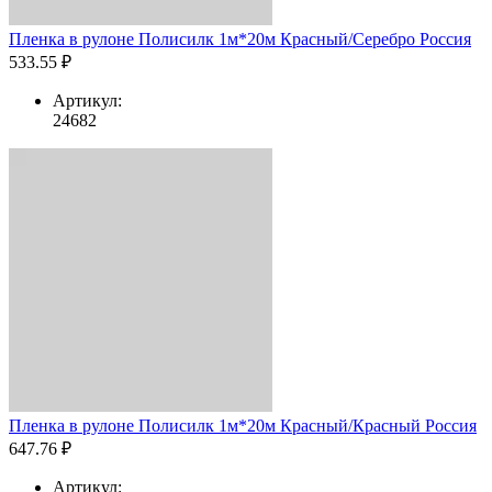
Пленка в рулоне Полисилк 1м*20м Красный/Серебро Россия
533.55 ₽
Артикул:
24682
Пленка в рулоне Полисилк 1м*20м Красный/Красный Россия
647.76 ₽
Артикул: