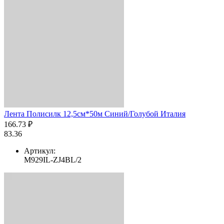
Лента Полисилк 12,5см*50м Синий/Голубой Италия
166.73 ₽
83.36
Артикул:
M929IL-ZJ4BL/2