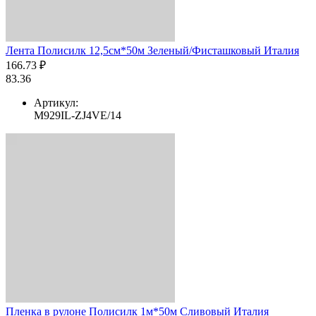
Лента Полисилк 12,5см*50м Зеленый/Фисташковый Италия
166.73 ₽
83.36
Артикул:
M929IL-ZJ4VE/14
Пленка в рулоне Полисилк 1м*50м Сливовый Италия