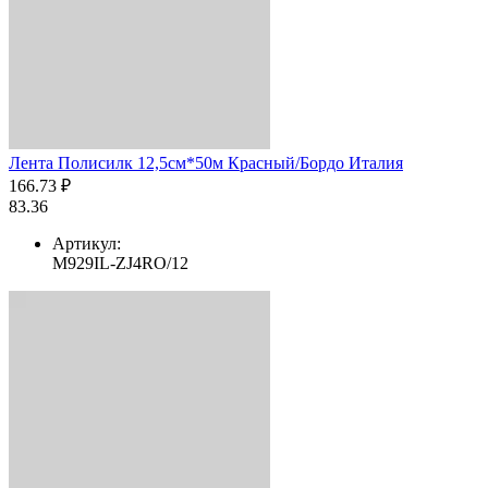
Лента Полисилк 12,5см*50м Красный/Бордо Италия
166.73 ₽
83.36
Артикул:
M929IL-ZJ4RO/12