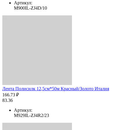
Артикул:
M900IL-ZJ4D/10
Лента Полисилк 12,5см*50м Красный/Золото Италия
166.73 ₽
83.36
Артикул:
M929IL-ZJ4R2/23