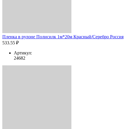
Пленка в рулоне Полисилк 1м*20м Красный/Серебро Россия
533.55 ₽
Артикул:
24682