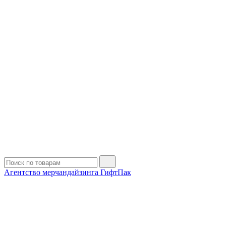
Агентство мерчандайзинга ГифтПак