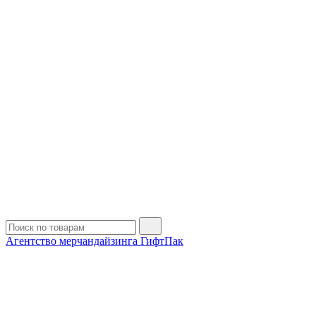
Агентство мерчандайзинга ГифтПак