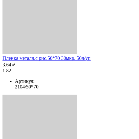
Пленка металл.с рис.50*70 30мкр. 50л/уп
3.64 ₽
1.82
Артикул:
2104/50*70