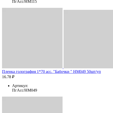
ПгАсс/HM115
Пленка голография 1*70 асс. "Бабочки " HM049 50шт/уп
16.78 ₽
Артикул:
ПгАсс/HM049