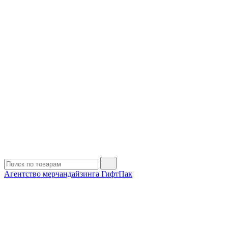
Агентство мерчандайзинга ГифтПак