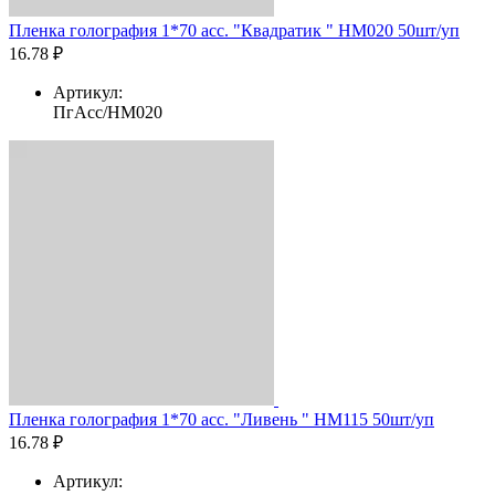
Пленка голография 1*70 асс. "Квадратик " HM020 50шт/уп
16.78 ₽
Артикул:
ПгАсс/HM020
Пленка голография 1*70 асс. "Ливень " HM115 50шт/уп
16.78 ₽
Артикул: