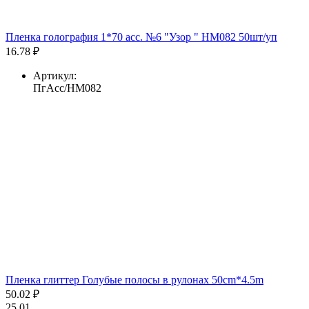
Пленка голография 1*70 асс. №6 "Узор " HM082 50шт/уп
16.78 ₽
Артикул:
ПгАсс/HM082
Пленка глиттер Голубые полосы в рулонах 50cm*4.5m
50.02 ₽
25.01