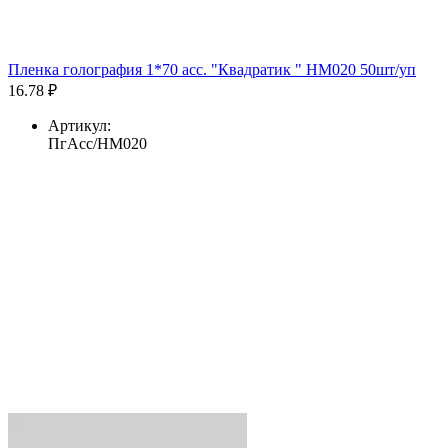
Пленка голография 1*70 асс. "Квадратик " HM020 50шт/уп
16.78 ₽
Артикул:
ПгАсс/HM020