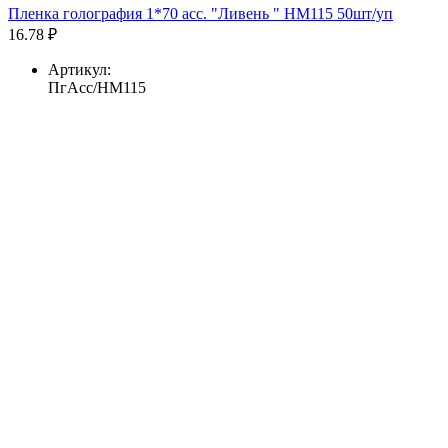
Пленка голография 1*70 асс. "Ливень " HM115 50шт/уп
16.78 ₽
Артикул:
ПгАсс/HM115