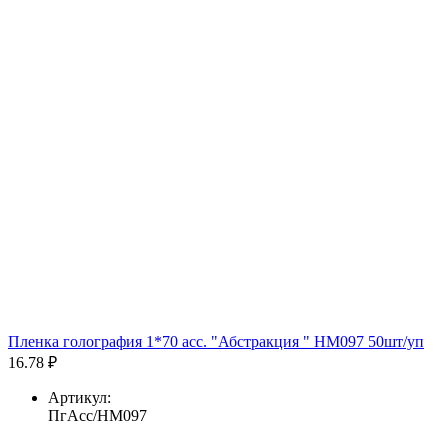
Пленка голография 1*70 асс. "Абстракция " HM097 50шт/уп
16.78 ₽
Артикул:
ПгАсс/HM097