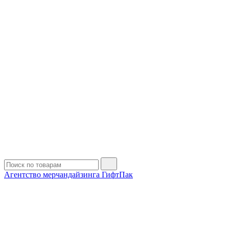
Агентство мерчандайзинга ГифтПак