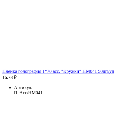
Пленка голография 1*70 асс. "Кружки" HM041 50шт/уп
16.78 ₽
Артикул:
ПгАсс/HM041