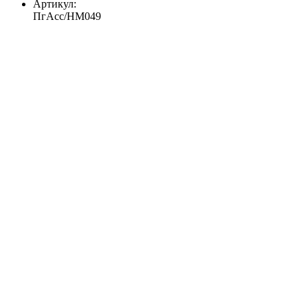
Артикул:
ПгАсс/HM049