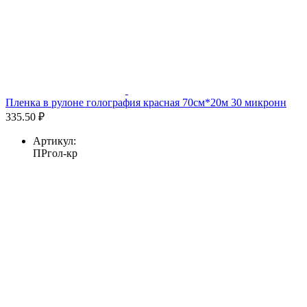
Пленка в рулоне голография красная 70см*20м 30 микронн
335.50 ₽
Артикул:
ПРгол-кр