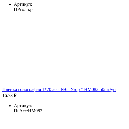
Артикул:
ПРгол-кр
Пленка голография 1*70 асс. №6 "Узор " HM082 50шт/уп
16.78 ₽
Артикул:
ПгАсс/HM082