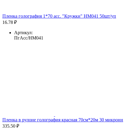
Пленка голография 1*70 асс. "Кружки" HM041 50шт/уп
16.78 ₽
Артикул:
ПгАсс/HM041
Пленка в рулоне голография красная 70см*20м 30 микронн
335.50 ₽