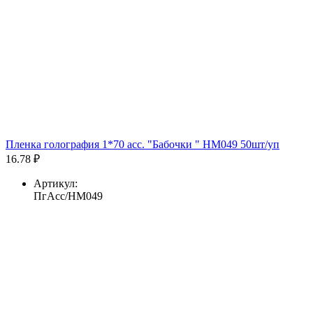
Пленка голография 1*70 асс. "Бабочки " HM049 50шт/уп
16.78 ₽
Артикул:
ПгАсс/HM049