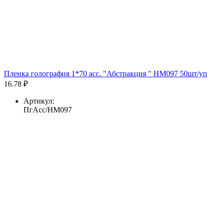
Пленка голография 1*70 асс. "Абстракция " HM097 50шт/уп
16.78 ₽
Артикул:
ПгАсс/HM097