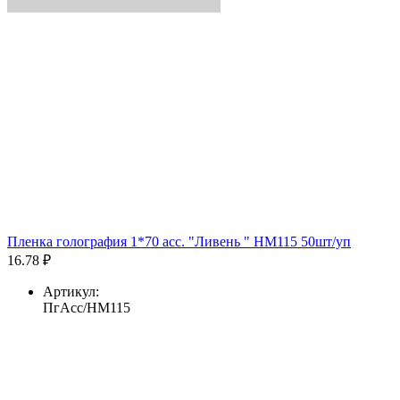
Пленка голография 1*70 асс. "Ливень " HM115 50шт/уп
16.78 ₽
Артикул:
ПгАсс/HM115