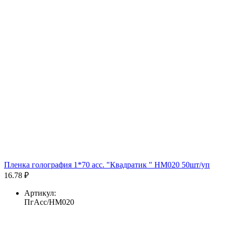
Пленка голография 1*70 асс. "Квадратик " HM020 50шт/уп
16.78 ₽
Артикул:
ПгАсс/HM020