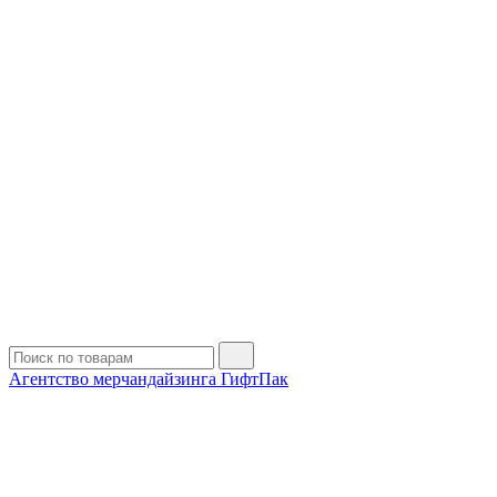
Агентство мерчандайзинга ГифтПак