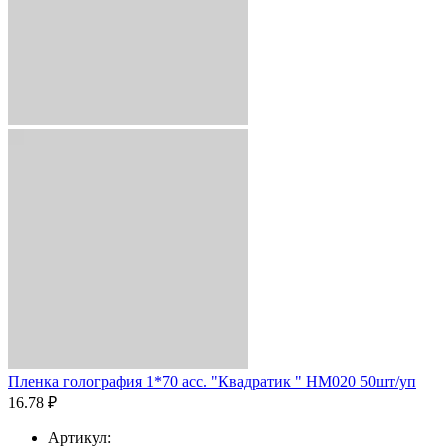
Пленка голография 1*70 асс. "Квадратик " HM020 50шт/уп
16.78 ₽
Артикул: