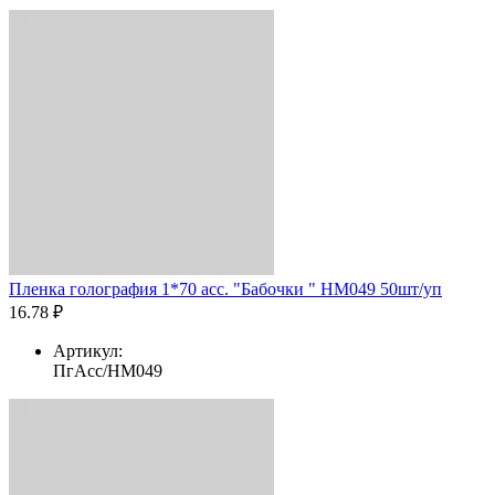
Пленка голография 1*70 асс. "Бабочки " HM049 50шт/уп
16.78 ₽
Артикул:
ПгАсс/HM049