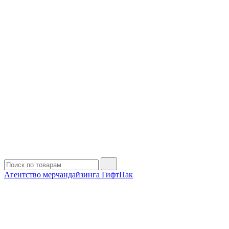
Агентство мерчандайзинга ГифтПак