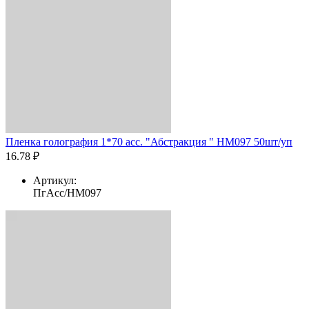
Пленка голография 1*70 асс. "Абстракция " HM097 50шт/уп
16.78 ₽
Артикул:
ПгАсс/HM097