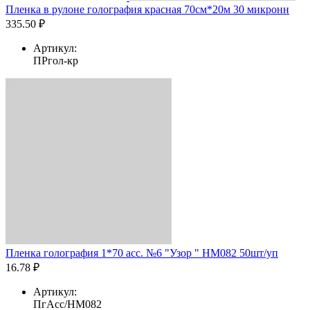
Пленка в рулоне голография красная 70см*20м 30 микронн
335.50 ₽
Артикул:
ПРгол-кр
Пленка голография 1*70 асс. №6 "Узор " HM082 50шт/уп
16.78 ₽
Артикул:
ПгАсс/HM082