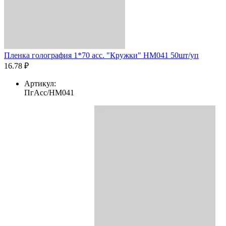
Пленка голография 1*70 асс. "Кружки" HM041 50шт/уп
16.78 ₽
Артикул:
ПгАсс/HM041