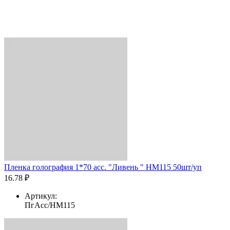
Пленка голография 1*70 асс. "Ливень " HM115 50шт/уп
16.78 ₽
Артикул:
ПгАсс/HM115