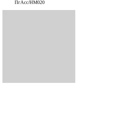
ПгАсс/HM020