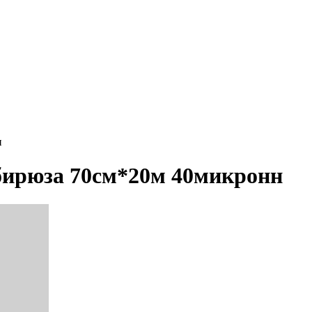
н
бирюза 70см*20м 40микронн