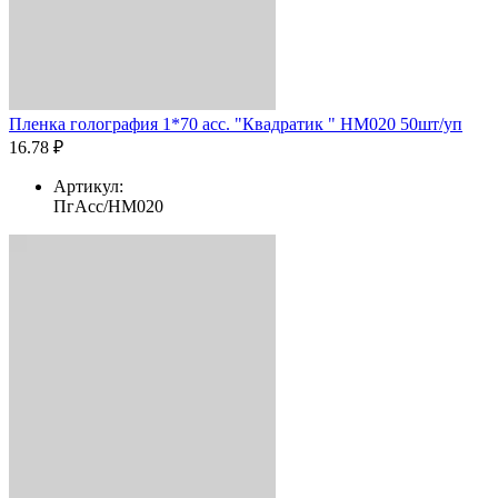
Пленка голография 1*70 асс. "Квадратик " HM020 50шт/уп
16.78 ₽
Артикул:
ПгАсс/HM020