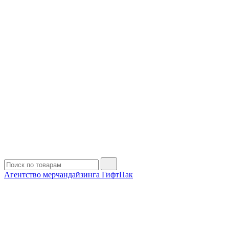
Агентство мерчандайзинга ГифтПак