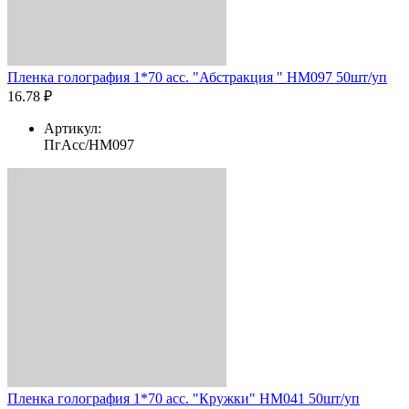
Пленка голография 1*70 асс. "Абстракция " HM097 50шт/уп
16.78 ₽
Артикул:
ПгАсс/HM097
Пленка голография 1*70 асс. "Кружки" HM041 50шт/уп