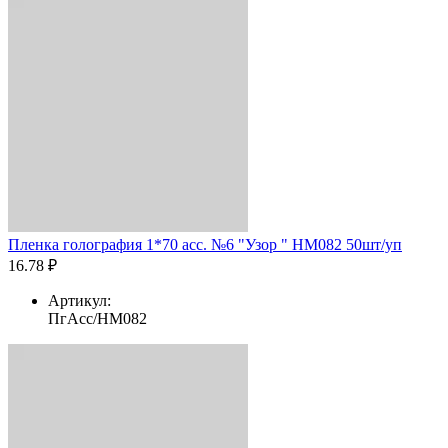
Пленка голография 1*70 асс. №6 "Узор " HM082 50шт/уп
16.78 ₽
Артикул:
ПгАсс/HM082