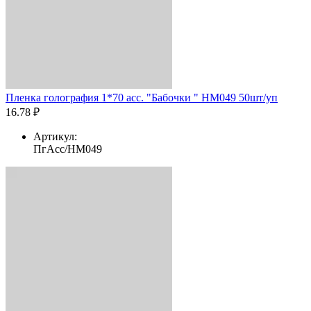
Пленка голография 1*70 асс. "Бабочки " HM049 50шт/уп
16.78 ₽
Артикул:
ПгАсс/HM049