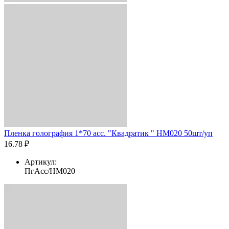
Пленка голография 1*70 асс. "Квадратик " HM020 50шт/уп
16.78 ₽
Артикул:
ПгАсс/HM020