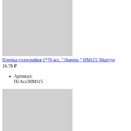
Пленка голография 1*70 асс. "Ливень " HM115 50шт/уп
16.78 ₽
Артикул:
ПгАсс/HM115