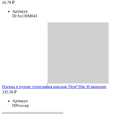
16.78 ₽
Артикул:
ПгАсс/HM041
Пленка в рулоне голография красная 70см*20м 30 микронн
335.50 ₽
Артикул:
ПРгол-кр