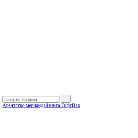
Агентство мерчандайзинга ГифтПак