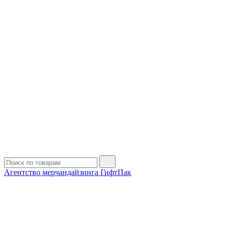
Агентство мерчандайзинга ГифтПак