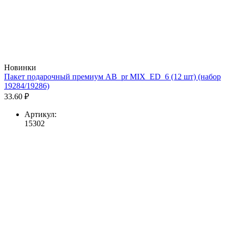
Новинки
Пакет подарочный премиум AB_pr MIX_ED_6 (12 шт) (набор
19284/19286)
33.60 ₽
Артикул:
15302