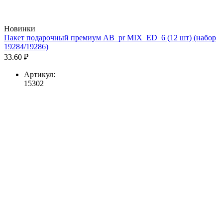
Новинки
Пакет подарочный премиум AB_pr MIX_ED_6 (12 шт) (набор
19284/19286)
33.60 ₽
Артикул:
15302