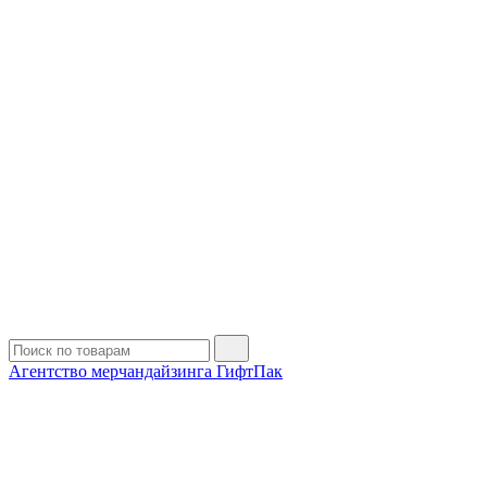
Агентство мерчандайзинга ГифтПак