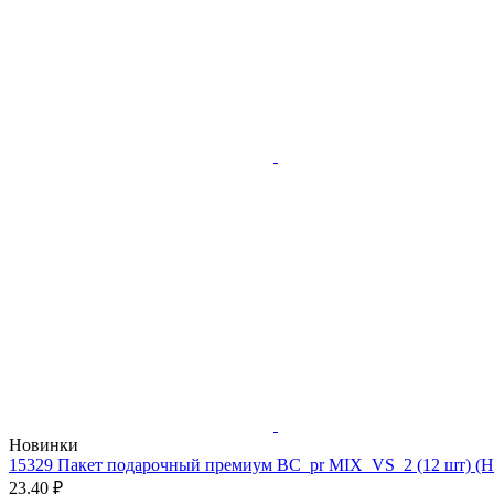
Новинки
15329 Пакет подарочный премиум BC_pr MIX_VS_2 (12 шт) (
23.40 ₽