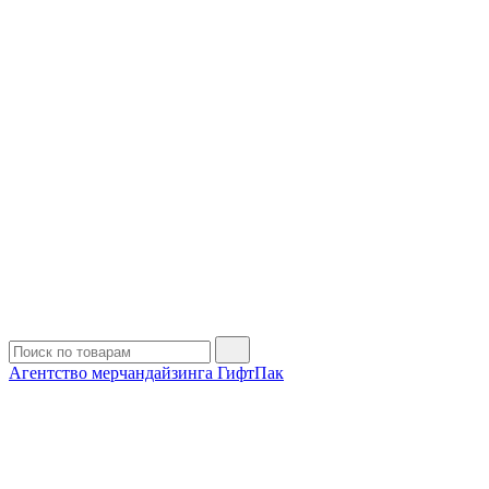
Агентство мерчандайзинга ГифтПак