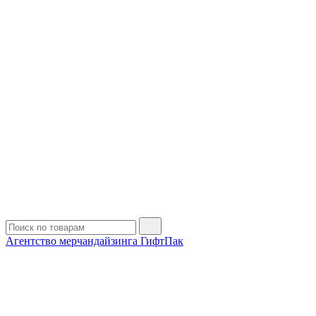
Агентство мерчандайзинга ГифтПак