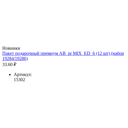
Новинки
Пакет подарочный премиум AB_pr MIX_ED_6 (12 шт) (набор
19284/19286)
33.60 ₽
Артикул:
15302