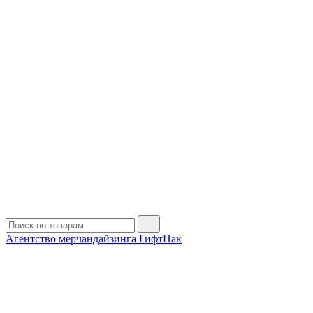
Агентство мерчандайзинга ГифтПак