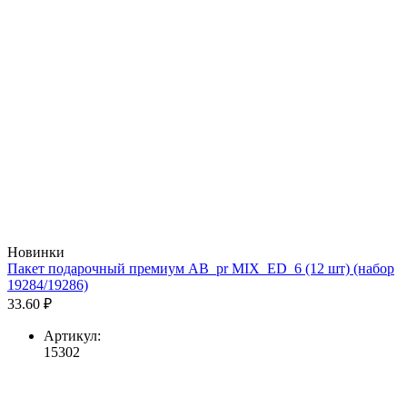
Новинки
Пакет подарочный премиум AB_pr MIX_ED_6 (12 шт) (набор
19284/19286)
33.60 ₽
Артикул:
15302