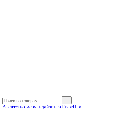
Агентство мерчандайзинга ГифтПак