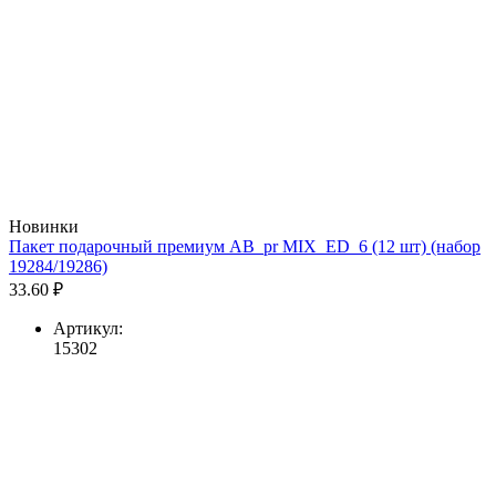
Новинки
Пакет подарочный премиум AB_pr MIX_ED_6 (12 шт) (набор
19284/19286)
33.60 ₽
Артикул:
15302