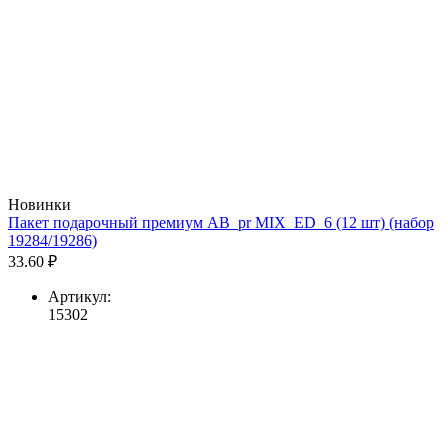
Новинки
Пакет подарочный премиум AB_pr MIX_ED_6 (12 шт) (набор
19284/19286)
33.60 ₽
Артикул:
15302