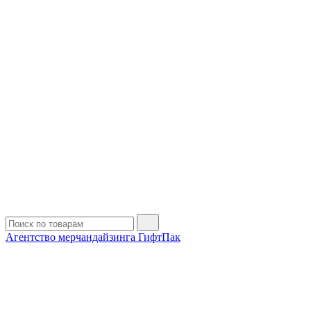
Агентство мерчандайзинга ГифтПак