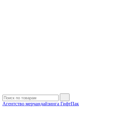
Агентство мерчандайзинга ГифтПак