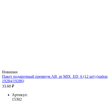
Новинки
Пакет подарочный премиум AB_pr MIX_ED_6 (12 шт) (набор
19284/19286)
33.60 ₽
Артикул:
15302