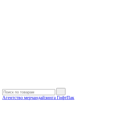
Агентство мерчандайзинга ГифтПак