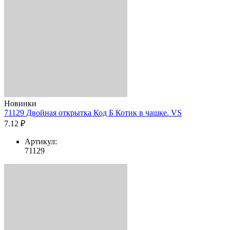
Новинки
71129 Двойная открытка Код Б Котик в чашке. VS
7.12 ₽
Артикул:
71129