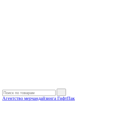
Агентство мерчандайзинга ГифтПак