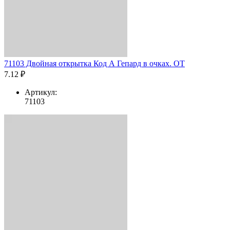
71103 Двойная открытка Код А Гепард в очках. ОТ
7.12 ₽
Артикул:
71103