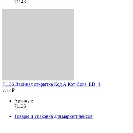
71143
71136 Двойная открытка Код А Кот Йога. ED_4
7.12 ₽
Артикул:
71136
Товары и упаковка для маркетплейсов