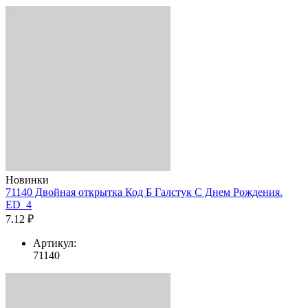
Новинки
71140 Двойная открытка Код Б Галстук С Днем Рождения.
ED_4
7.12 ₽
Артикул:
71140