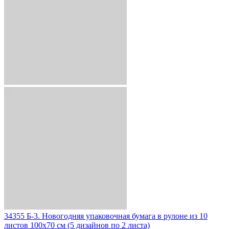
34355 Б-3. Новогодняя упаковочная бумага в рулоне из 10
листов 100х70 см (5 дизайнов по 2 листа)