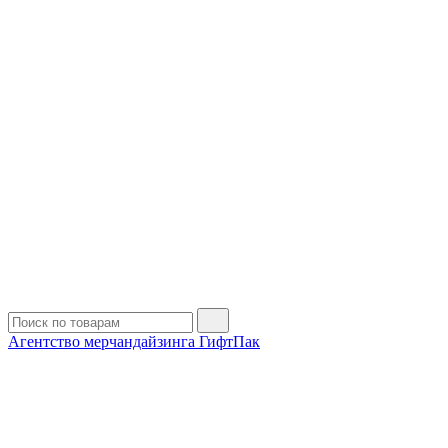
Агентство мерчандайзинга ГифтПак