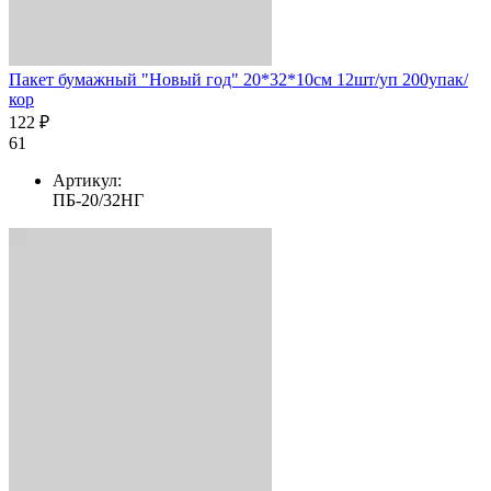
Пакет бумажный "Новый год" 20*32*10см 12шт/уп 200упак/
кор
122 ₽
61
Артикул:
ПБ-20/32НГ