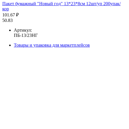
Пакет бумажный "Новый год" 13*23*8см 12шт/уп 200упак/
кор
101.67 ₽
50.83
Артикул:
ПБ-13/23НГ
Товары и упаковка для маркетплейсов