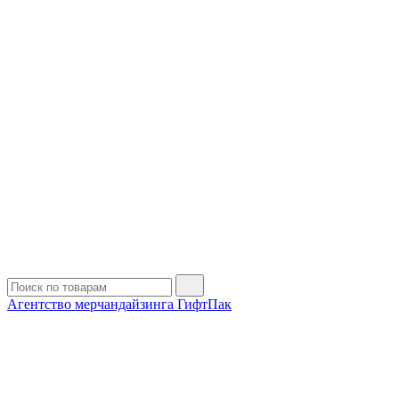
Агентство мерчандайзинга ГифтПак