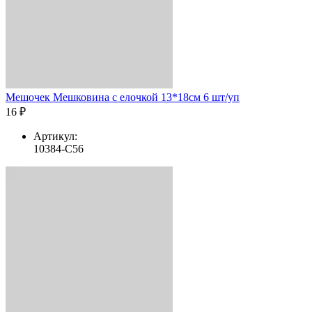
Мешочек Мешковина с елочкой 13*18см 6 шт/уп
16 ₽
Артикул:
10384-C56