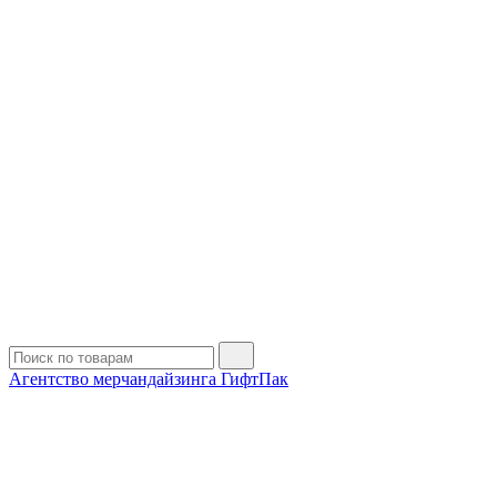
Агентство мерчандайзинга ГифтПак