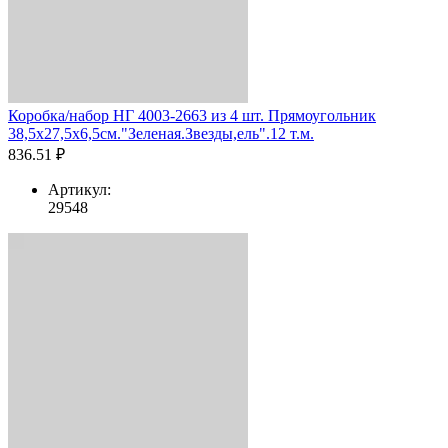
Коробка/набор НГ 4003-2663 из 4 шт. Прямоугольник
38,5х27,5х6,5см."Зеленая.Звезды,ель".12 т.м.
836.51 ₽
Артикул:
29548