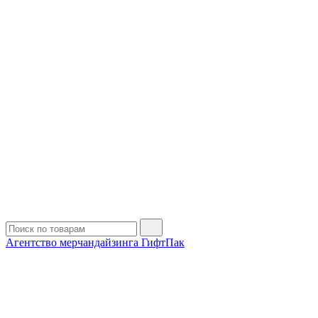
Агентство мерчандайзинга ГифтПак