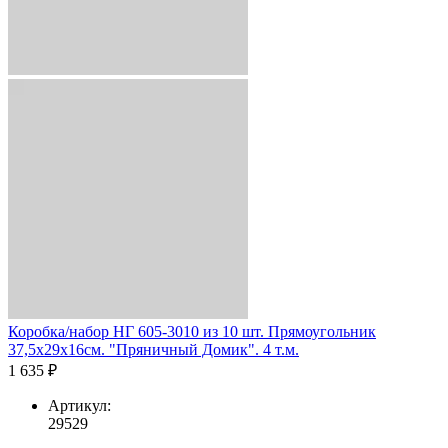
Коробка/набор НГ 605-3010 из 10 шт. Прямоугольник
37,5х29х16см. "Пряничный Домик". 4 т.м.
1 635 ₽
Артикул:
29529