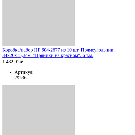
Коробка/набор НГ 604-2677 из 10 шт. Прямоугольник
34х26х15,3см. "Пряники на красном". 6 т.м.
1 482.91 ₽
Артикул:
29536