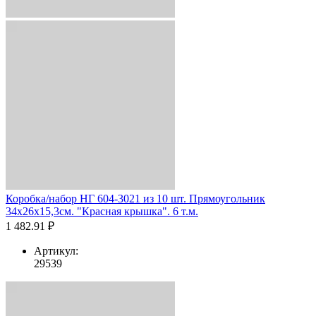
Коробка/набор НГ 604-3021 из 10 шт. Прямоугольник
34х26х15,3см. "Красная крышка". 6 т.м.
1 482.91 ₽
Артикул:
29539