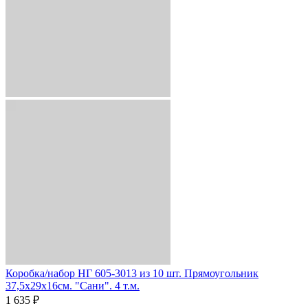
Коробка/набор НГ 605-3013 из 10 шт. Прямоугольник
37,5х29х16см. "Сани". 4 т.м.
1 635 ₽