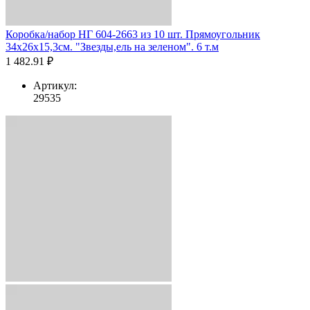
Коробка/набор НГ 604-2663 из 10 шт. Прямоугольник
34х26х15,3см. "Звезды,ель на зеленом". 6 т.м
1 482.91 ₽
Артикул:
29535