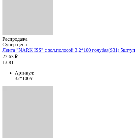
Распродажа
Супер цена
Лента "NARK ISS" с зол.полосой 3,2*100 голубая(S31) 5шт/уп
27.63 ₽
13.81
Артикул:
32*100/г