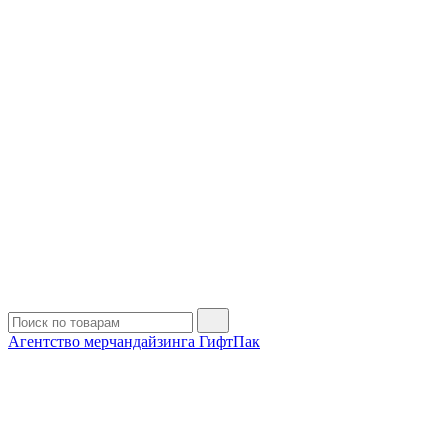
Агентство мерчандайзинга ГифтПак