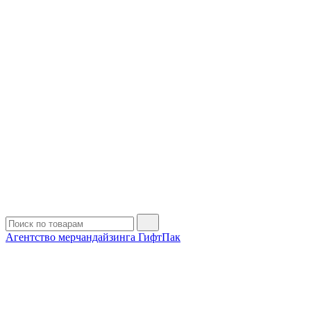
Агентство мерчандайзинга ГифтПак