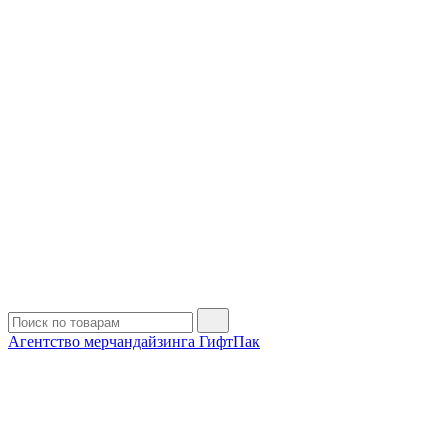
Агентство мерчандайзинга ГифтПак