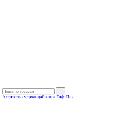
Агентство мерчандайзинга ГифтПак