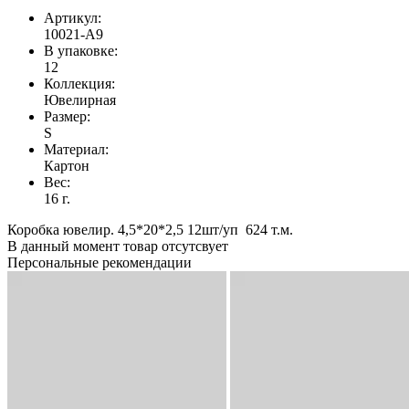
Артикул:
10021-A9
В упаковке:
12
Коллекция:
Ювелирная
Размер:
S
Материал:
Картон
Вес:
16 г.
Коробка ювелир. 4,5*20*2,5 12шт/уп 624 т.м.
В данный момент товар отсутсвует
Персональные рекомендации