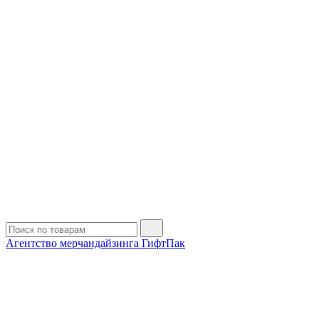
Агентство мерчандайзинга ГифтПак