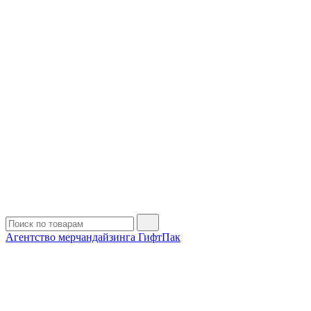
Агентство мерчандайзинга ГифтПак